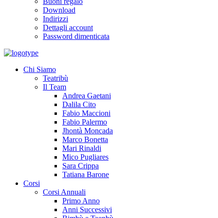
Buoni regalo
Download
Indirizzi
Dettagli account
Password dimenticata
Chi Siamo
Teatribù
Il Team
Andrea Gaetani
Dalila Cito
Fabio Maccioni
Fabio Palermo
Jhontà Moncada
Marco Bonetta
Mari Rinaldi
Mico Pugliares
Sara Crippa
Tatiana Barone
Corsi
Corsi Annuali
Primo Anno
Anni Successivi