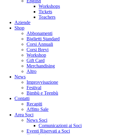
English
Workshops
Tickets
Teachers
Aziende
Shop
Abbonamenti
Biglietti Standard
Corsi Annuali
Corsi Brevi
Workshop
Gift Card
Merchandising
Altro
News
Improvvisazione
Festival
Bimbù e Teenbù
Contatti
Recapiti
Affitto Sale
Area Soci
News Soci
Comunicazioni ai Soci
Eventi Riservati a Soci