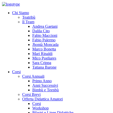
Chi Siamo
Teatribù
Il Team
Andrea Gaetani
Dalila Cito
Fabio Maccioni
Fabio Palermo
Jhontà Moncada
Marco Bonetta
Mari Rinaldi
Mico Pugliares
Sara Crippa
Tatiana Barone
Corsi
Corsi Annuali
Primo Anno
Anni Successivi
Bimbù e Teenbù
Corsi Brevi
Offerta Didattica Amatori
Corsi
Workshop
Pilastri e Linee Didattiche