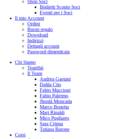
Shop Soci
Biglietti Sconto Soci
Eventi per i Soci
Il mio Account
Ordini
Buoni regalo
Download
Indirizzi
Dettagli account
Password dimenticata
Chi Siamo
Teatribù
Il Team
Andrea Gaetani
Dalila Cito
Fabio Maccioni
Fabio Palermo
Jhontà Moncada
Marco Bonetta
Mari Rinaldi
Mico Pugliares
Sara Crippa
Tatiana Barone
Corsi