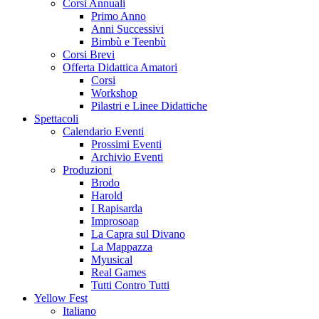
Corsi Annuali
Primo Anno
Anni Successivi
Bimbù e Teenbù
Corsi Brevi
Offerta Didattica Amatori
Corsi
Workshop
Pilastri e Linee Didattiche
Spettacoli
Calendario Eventi
Prossimi Eventi
Archivio Eventi
Produzioni
Brodo
Harold
I Rapisarda
Improsoap
La Capra sul Divano
La Mappazza
Myusical
Real Games
Tutti Contro Tutti
Yellow Fest
Italiano