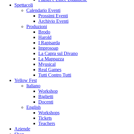
Spettacoli
Calendario Eventi
Prossimi Eventi
Archivio Eventi
Produzioni
Brodo
Harold
I Rapisarda
Improsoap
La Capra sul Divano
La Mappazza
Myusical
Real Games
Tutti Contro Tutti
Yellow Fest
Italiano
Workshop
Biglietti
Docenti
English
Workshops
Tickets
Teachers
Aziende