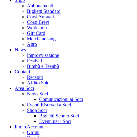
Shop
Abbonamenti
Biglietti Standard
Corsi Annuali
Corsi Brevi
Workshop
Gift Card
Merchandising
Altro
News
Improvvisazione
Festival
Bimbù e Teenbù
Contatti
Recapiti
Affitto Sale
Area Soci
News Soci
Comunicazioni ai Soci
Eventi Riservati a Soci
Shop Soci
Biglietti Sconto Soci
Eventi per i Soci
Il mio Account
Ordini