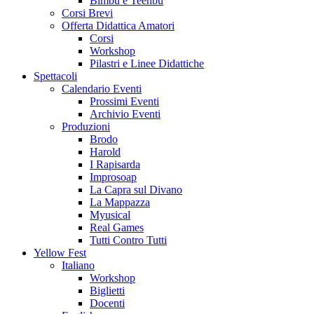
Bimbù e Teenbù
Corsi Brevi
Offerta Didattica Amatori
Corsi
Workshop
Pilastri e Linee Didattiche
Spettacoli
Calendario Eventi
Prossimi Eventi
Archivio Eventi
Produzioni
Brodo
Harold
I Rapisarda
Improsoap
La Capra sul Divano
La Mappazza
Myusical
Real Games
Tutti Contro Tutti
Yellow Fest
Italiano
Workshop
Biglietti
Docenti