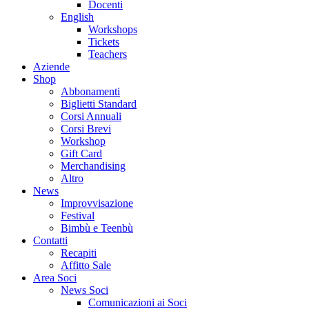
Docenti
English
Workshops
Tickets
Teachers
Aziende
Shop
Abbonamenti
Biglietti Standard
Corsi Annuali
Corsi Brevi
Workshop
Gift Card
Merchandising
Altro
News
Improvvisazione
Festival
Bimbù e Teenbù
Contatti
Recapiti
Affitto Sale
Area Soci
News Soci
Comunicazioni ai Soci