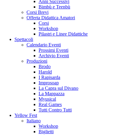
Anni Successivi
Bimbù e Teenbù
Corsi Brevi
Offerta Didattica Amatori
Corsi
Workshop
Pilastri e Linee Didattiche
Spettacoli
Calendario Eventi
Prossimi Eventi
Archivio Eventi
Produzioni
Brodo
Harold
I Rapisarda
Improsoap
La Capra sul Divano
La Mappazza
Myusical
Real Games
Tutti Contro Tutti
Yellow Fest
Italiano
Workshop
Biglietti