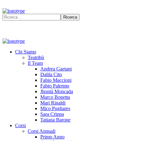
Chi Siamo
Teatribù
Il Team
Andrea Gaetani
Dalila Cito
Fabio Maccioni
Fabio Palermo
Jhontà Moncada
Marco Bonetta
Mari Rinaldi
Mico Pugliares
Sara Crippa
Tatiana Barone
Corsi
Corsi Annuali
Primo Anno