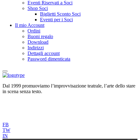
Eventi Riservati a Soci
Shop Soci
Biglietti Sconto Soci
Eventi per i Soci
Il mio Account
Ordini
Buoni regalo
Download
Indirizzi
Dettagli account
Password dimenticata
Dal 1999 promuoviamo l’improvvisazione teatrale, l’arte dello stare
in scena senza testo.
FB
TW
IN