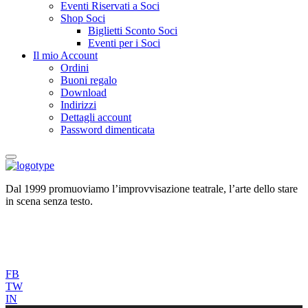
Eventi Riservati a Soci
Shop Soci
Biglietti Sconto Soci
Eventi per i Soci
Il mio Account
Ordini
Buoni regalo
Download
Indirizzi
Dettagli account
Password dimenticata
Dal 1999 promuoviamo l’improvvisazione teatrale, l’arte dello stare
in scena senza testo.
FB
TW
IN