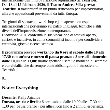
internazionale dell’improvvisazione organizzato da
Teatribù
.
Dal
13 al 15 febbraio 2026
, il
Teatro Andrea Villa presso
Teatribù
si trasformerà in un punto d’incontro per improvvisatori,
allievi e appassionati provenienti da tutta Europa.
Tre giorni di spettacoli, workshop e jam aperte, con ospiti
internazionali che porteranno sul palco linguaggi, tecniche e stili
diversi dell’improvvisazione contemporanea.
L’edizione 2026 conferma la sua vocazione di festival aperto,
curioso e inclusivo, in cui la comunità si incontra per condividere
creatività, gioco e ricerca scenica.
Il programma prevede
workshop da 6 ore al sabato dalle 10 alle
17,30 con un’ora e mezzo di pausa pranzo e 3 ore alla domenica
dalle 10,00 alle 13,00
; inoltre spettacoli serali e momenti di scambio
e convivialità che da sempre contraddistinguono l’atmosfera di
Teatribù.
01
Notice Everything
Docente:
Kelly Agathos
Durata, orario e livello:
6 ore –sabato dalle 10,00 alle 17,30 con
1,30 per pausa pranzo
-
per allievi con fino a 2 anni di esperienza