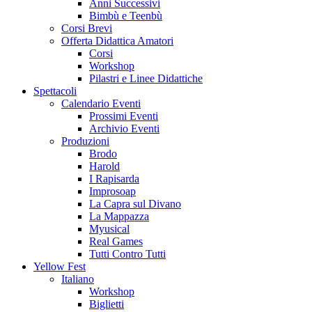
Anni Successivi
Bimbù e Teenbù
Corsi Brevi
Offerta Didattica Amatori
Corsi
Workshop
Pilastri e Linee Didattiche
Spettacoli
Calendario Eventi
Prossimi Eventi
Archivio Eventi
Produzioni
Brodo
Harold
I Rapisarda
Improsoap
La Capra sul Divano
La Mappazza
Myusical
Real Games
Tutti Contro Tutti
Yellow Fest
Italiano
Workshop
Biglietti