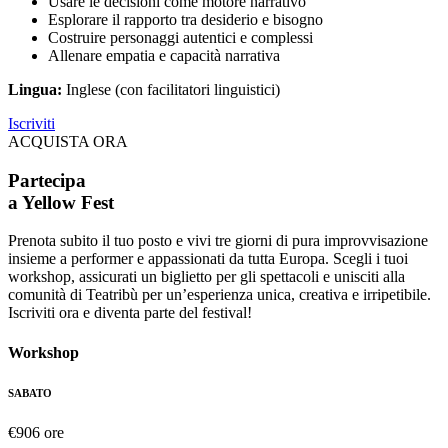
Usare le decisioni come motore narrativo
Esplorare il rapporto tra desiderio e bisogno
Costruire personaggi autentici e complessi
Allenare empatia e capacità narrativa
Lingua:
Inglese (con facilitatori linguistici)
Iscriviti
ACQUISTA ORA
Partecipa
a Yellow Fest
Prenota subito il tuo posto e vivi tre giorni di pura improvvisazione
insieme a performer e appassionati da tutta Europa. Scegli i tuoi
workshop, assicurati un biglietto per gli spettacoli e unisciti alla
comunità di Teatribù per un’esperienza unica, creativa e irripetibile.
Iscriviti ora e diventa parte del festival!
Workshop
SABATO
€
90
6 ore