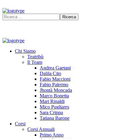
Chi Siamo
Teatribù
Il Team
Andrea Gaetani
Dalila Cito
Fabio Maccioni
Fabio Palermo
Jhontà Moncada
Marco Bonetta
Mari Rinaldi
Mico Pugliares
Sara Crippa
Tatiana Barone
Corsi
Corsi Annuali
Primo Anno