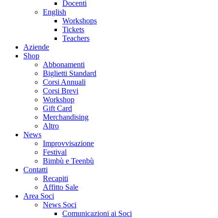
Docenti
English
Workshops
Tickets
Teachers
Aziende
Shop
Abbonamenti
Biglietti Standard
Corsi Annuali
Corsi Brevi
Workshop
Gift Card
Merchandising
Altro
News
Improvvisazione
Festival
Bimbù e Teenbù
Contatti
Recapiti
Affitto Sale
Area Soci
News Soci
Comunicazioni ai Soci