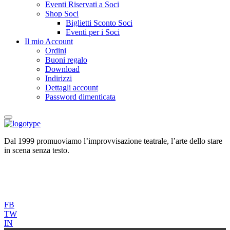
Eventi Riservati a Soci
Shop Soci
Biglietti Sconto Soci
Eventi per i Soci
Il mio Account
Ordini
Buoni regalo
Download
Indirizzi
Dettagli account
Password dimenticata
Dal 1999 promuoviamo l’improvvisazione teatrale, l’arte dello stare
in scena senza testo.
FB
TW
IN