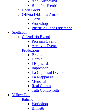
Anni Successivi
Bimbù e Teenbù
Corsi Brevi
Offerta Didattica Amatori
Corsi
Workshop
Pilastri e Linee Didattiche
Spettacoli
Calendario Eventi
Prossimi Eventi
Archivio Eventi
Produzioni
Brodo
Harold
I Rapisarda
Improsoap
La Capra sul Divano
La Mappazza
Myusical
Real Games
Tutti Contro Tutti
Yellow Fest
Italiano
Workshop
Biglietti