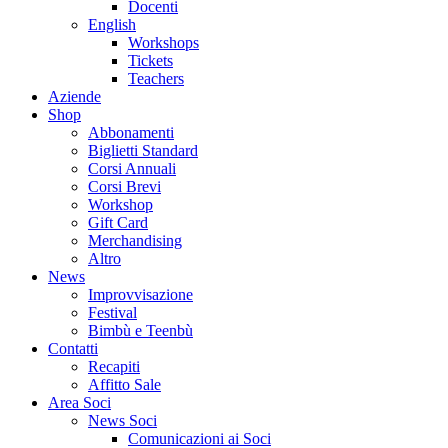
Docenti
English
Workshops
Tickets
Teachers
Aziende
Shop
Abbonamenti
Biglietti Standard
Corsi Annuali
Corsi Brevi
Workshop
Gift Card
Merchandising
Altro
News
Improvvisazione
Festival
Bimbù e Teenbù
Contatti
Recapiti
Affitto Sale
Area Soci
News Soci
Comunicazioni ai Soci