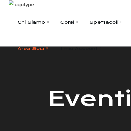
Area Soci
Il mio Account
Chi Siamo
Corsi
Spettacoli
Area Soci
Il mio Account
Eventi