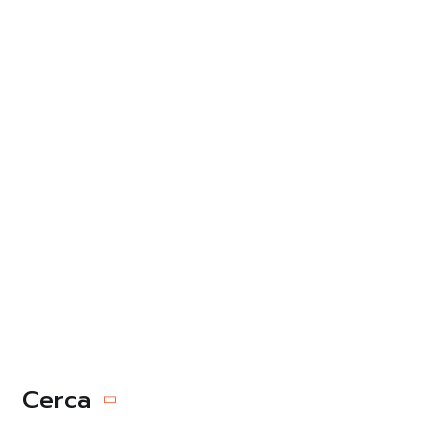
PRODOTTO
AGGIUNGI AL
CARRELLO
Valentina Pintau –
NON TI SERVE ALTRO
120,00
€
REGALA
QUESTO
PRODOTTO
Cerca