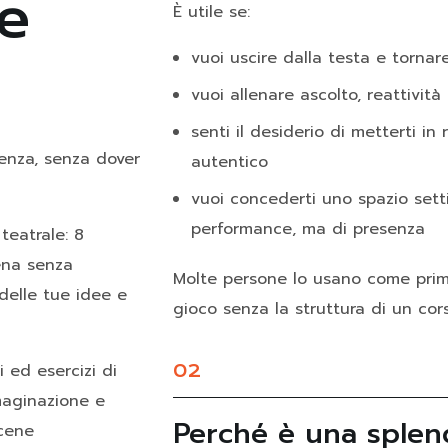
ne
È utile se:
vuoi uscire dalla testa e tornar
vuoi allenare ascolto, reattività
senti il desiderio di metterti in 
enza, senza dover
autentico
vuoi concederti uno spazio sett
performance, ma di presenza
teatrale: 8
cena senza
Molte persone lo usano come prim
 delle tue idee e
gioco senza la struttura di un cor
i ed esercizi di
02
maginazione e
Perché è una splen
scene