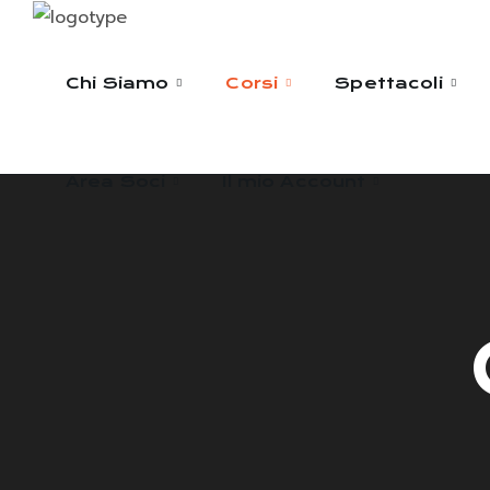
Area Soci
Il mio Account
Chi Siamo
Corsi
Spettacoli
Area Soci
Il mio Account