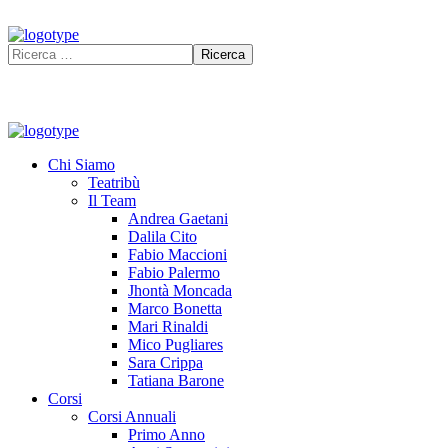
Chi Siamo
Teatribù
Il Team
Andrea Gaetani
Dalila Cito
Fabio Maccioni
Fabio Palermo
Jhontà Moncada
Marco Bonetta
Mari Rinaldi
Mico Pugliares
Sara Crippa
Tatiana Barone
Corsi
Corsi Annuali
Primo Anno