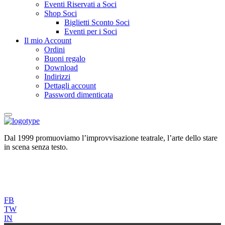
Eventi Riservati a Soci
Shop Soci
Biglietti Sconto Soci
Eventi per i Soci
Il mio Account
Ordini
Buoni regalo
Download
Indirizzi
Dettagli account
Password dimenticata
Dal 1999 promuoviamo l’improvvisazione teatrale, l’arte dello stare
in scena senza testo.
FB
TW
IN