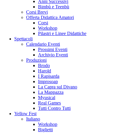
Anni Successivi
Bimbù e Teenbù
Corsi Brevi
Offerta Didattica Amatori
Corsi
Workshop
Pilastri e Linee Didattiche
Spettacoli
Calendario Eventi
Prossimi Eventi
Archivio Eventi
Produzioni
Brodo
Harold
I Rapisarda
Improsoap
La Capra sul Divano
La Mappazza
Myusical
Real Games
Tutti Contro Tutti
Yellow Fest
Italiano
Workshop
Biglietti