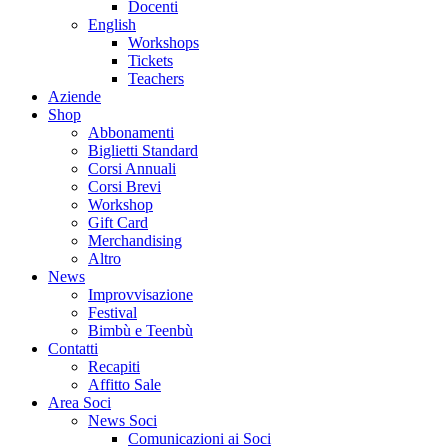
Docenti
English
Workshops
Tickets
Teachers
Aziende
Shop
Abbonamenti
Biglietti Standard
Corsi Annuali
Corsi Brevi
Workshop
Gift Card
Merchandising
Altro
News
Improvvisazione
Festival
Bimbù e Teenbù
Contatti
Recapiti
Affitto Sale
Area Soci
News Soci
Comunicazioni ai Soci