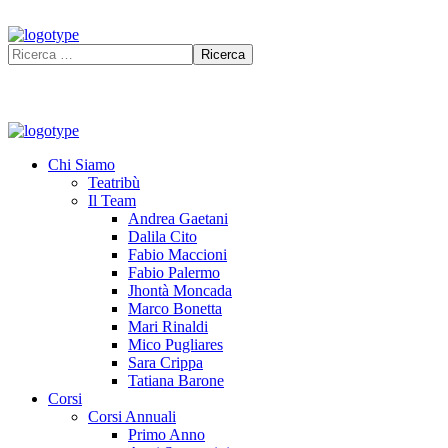
Chi Siamo
Teatribù
Il Team
Andrea Gaetani
Dalila Cito
Fabio Maccioni
Fabio Palermo
Jhontà Moncada
Marco Bonetta
Mari Rinaldi
Mico Pugliares
Sara Crippa
Tatiana Barone
Corsi
Corsi Annuali
Primo Anno