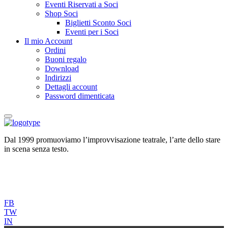
Eventi Riservati a Soci
Shop Soci
Biglietti Sconto Soci
Eventi per i Soci
Il mio Account
Ordini
Buoni regalo
Download
Indirizzi
Dettagli account
Password dimenticata
Dal 1999 promuoviamo l’improvvisazione teatrale, l’arte dello stare
in scena senza testo.
FB
TW
IN