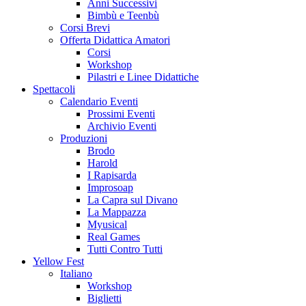
Anni Successivi
Bimbù e Teenbù
Corsi Brevi
Offerta Didattica Amatori
Corsi
Workshop
Pilastri e Linee Didattiche
Spettacoli
Calendario Eventi
Prossimi Eventi
Archivio Eventi
Produzioni
Brodo
Harold
I Rapisarda
Improsoap
La Capra sul Divano
La Mappazza
Myusical
Real Games
Tutti Contro Tutti
Yellow Fest
Italiano
Workshop
Biglietti