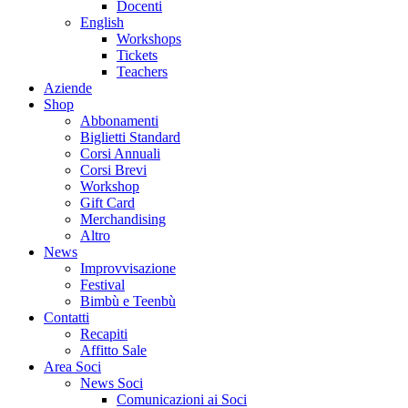
Docenti
English
Workshops
Tickets
Teachers
Aziende
Shop
Abbonamenti
Biglietti Standard
Corsi Annuali
Corsi Brevi
Workshop
Gift Card
Merchandising
Altro
News
Improvvisazione
Festival
Bimbù e Teenbù
Contatti
Recapiti
Affitto Sale
Area Soci
News Soci
Comunicazioni ai Soci