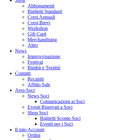
Shop
Abbonamenti
Biglietti Standard
Corsi Annuali
Corsi Brevi
Workshop
Gift Card
Merchandising
Altro
News
Improvvisazione
Festival
Bimbù e Teenbù
Contatti
Recapiti
Affitto Sale
Area Soci
News Soci
Comunicazioni ai Soci
Eventi Riservati a Soci
Shop Soci
Biglietti Sconto Soci
Eventi per i Soci
Il mio Account
Ordini