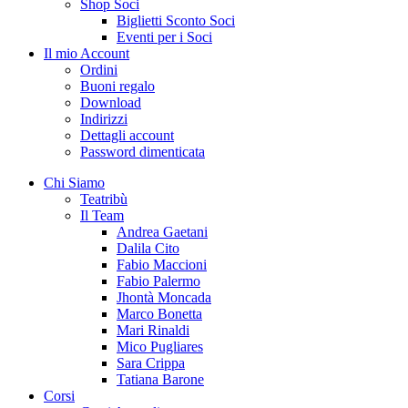
Shop Soci
Biglietti Sconto Soci
Eventi per i Soci
Il mio Account
Ordini
Buoni regalo
Download
Indirizzi
Dettagli account
Password dimenticata
Chi Siamo
Teatribù
Il Team
Andrea Gaetani
Dalila Cito
Fabio Maccioni
Fabio Palermo
Jhontà Moncada
Marco Bonetta
Mari Rinaldi
Mico Pugliares
Sara Crippa
Tatiana Barone
Corsi