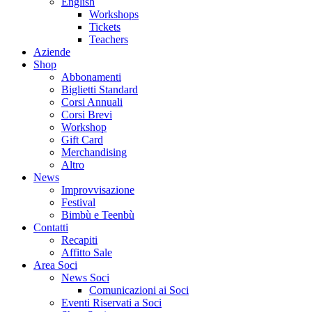
English
Workshops
Tickets
Teachers
Aziende
Shop
Abbonamenti
Biglietti Standard
Corsi Annuali
Corsi Brevi
Workshop
Gift Card
Merchandising
Altro
News
Improvvisazione
Festival
Bimbù e Teenbù
Contatti
Recapiti
Affitto Sale
Area Soci
News Soci
Comunicazioni ai Soci
Eventi Riservati a Soci