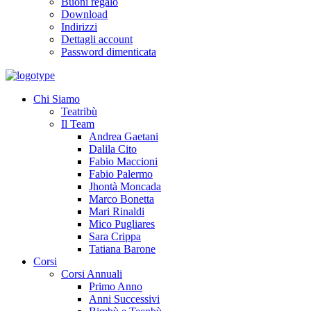
Buoni regalo
Download
Indirizzi
Dettagli account
Password dimenticata
Chi Siamo
Teatribù
Il Team
Andrea Gaetani
Dalila Cito
Fabio Maccioni
Fabio Palermo
Jhontà Moncada
Marco Bonetta
Mari Rinaldi
Mico Pugliares
Sara Crippa
Tatiana Barone
Corsi
Corsi Annuali
Primo Anno
Anni Successivi