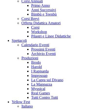
Corsi Annuali
Primo Anno
Anni Successivi
Bimbù e Teenbù
Corsi Brevi
Offerta Didattica Amatori
Corsi
Workshop
Pilastri e Linee Didattiche
Spettacoli
Calendario Eventi
Prossimi Eventi
Archivio Eventi
Produzioni
Brodo
Harold
I Rapisarda
Improsoap
La Capra sul Divano
La Mappazza
Myusical
Real Games
Tutti Contro Tutti
Yellow Fest
Italiano