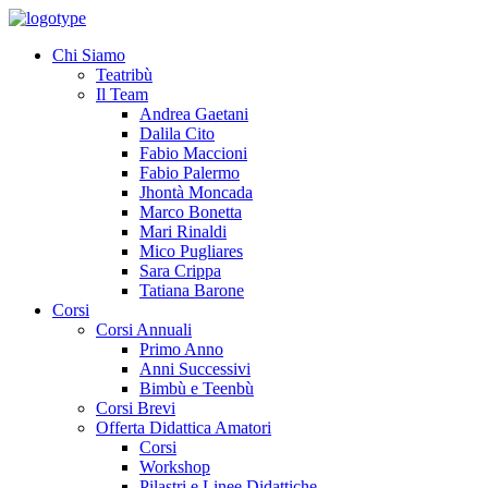
Chi Siamo
Teatribù
Il Team
Andrea Gaetani
Dalila Cito
Fabio Maccioni
Fabio Palermo
Jhontà Moncada
Marco Bonetta
Mari Rinaldi
Mico Pugliares
Sara Crippa
Tatiana Barone
Corsi
Corsi Annuali
Primo Anno
Anni Successivi
Bimbù e Teenbù
Corsi Brevi
Offerta Didattica Amatori
Corsi
Workshop
Pilastri e Linee Didattiche