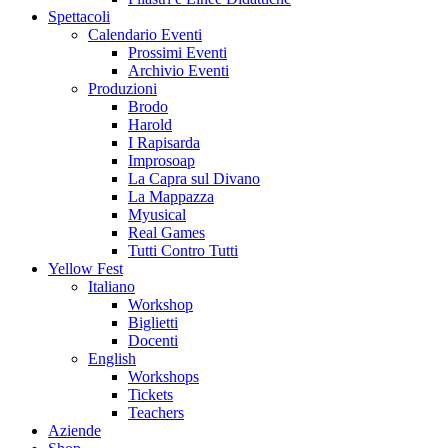
Spettacoli
Calendario Eventi
Prossimi Eventi
Archivio Eventi
Produzioni
Brodo
Harold
I Rapisarda
Improsoap
La Capra sul Divano
La Mappazza
Myusical
Real Games
Tutti Contro Tutti
Yellow Fest
Italiano
Workshop
Biglietti
Docenti
English
Workshops
Tickets
Teachers
Aziende