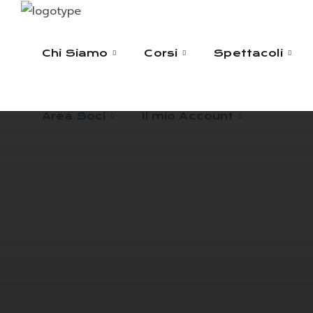
Area Soci
Il mio Account
Chi Siamo
Corsi
Spettacoli
Area Soci
Il mio Account