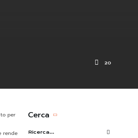
20
Cerca
ato per
he rende