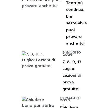
Teatribù
continua.
E a
settembre
puoi
provare
anche tu!
3 GIUGNO
2026
7, 8, 9, 13
Luglio:
Lezioni di
prova
gratuite!
19 MAGGIO
2026
Chiudere