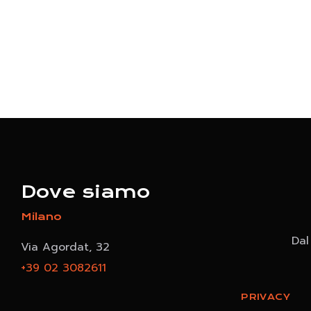
Dove siamo
Milano
Dal
Via Agordat, 32
+39 02 3082611
PRIVACY