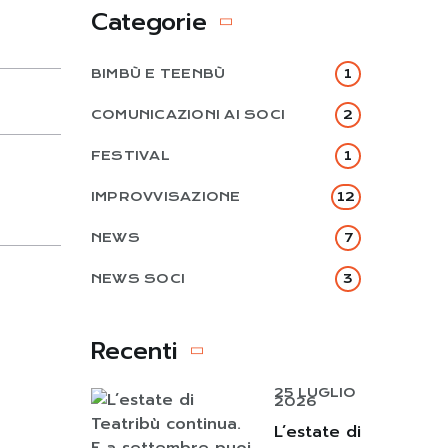
Categorie
BIMBÙ E TEENBÙ
1
COMUNICAZIONI AI SOCI
2
FESTIVAL
1
IMPROVVISAZIONE
12
NEWS
7
NEWS SOCI
3
Recenti
25 LUGLIO
2026
L’estate di