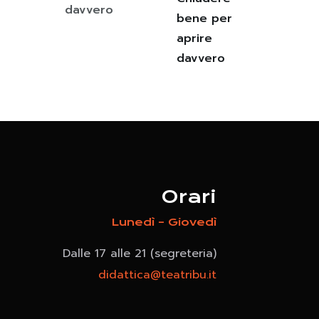
bene per
aprire
davvero
Orari
Lunedì – Giovedì
Dalle 17 alle 21 (segreteria)
didattica@teatribu.it