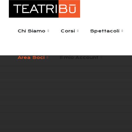
Area Soci
Il mio Account
Chi Siamo
Corsi
Spettacoli
Area Soci
Il mio Account