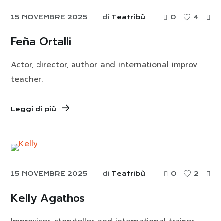
15 NOVEMBRE 2025
di
Teatribù
0
4
Feña Ortalli
Actor, director, author and international improv
teacher.
Leggi di più
15 NOVEMBRE 2025
di
Teatribù
0
2
Kelly Agathos
Improviser, storyteller and international trainer.