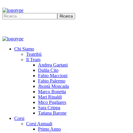
Chi Siamo
Teatribù
Il Team
Andrea Gaetani
Dalila Cito
Fabio Maccioni
Fabio Palermo
Jhontà Moncada
Marco Bonetta
Mari Rinaldi
Mico Pugliares
Sara Crippa
Tatiana Barone
Corsi
Corsi Annuali
Primo Anno