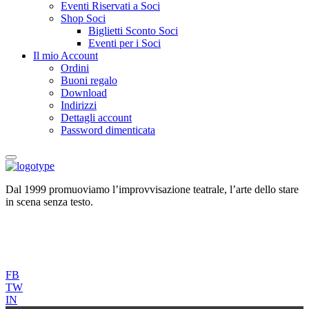
Eventi Riservati a Soci
Shop Soci
Biglietti Sconto Soci
Eventi per i Soci
Il mio Account
Ordini
Buoni regalo
Download
Indirizzi
Dettagli account
Password dimenticata
Dal 1999 promuoviamo l’improvvisazione teatrale, l’arte dello stare
in scena senza testo.
FB
TW
IN