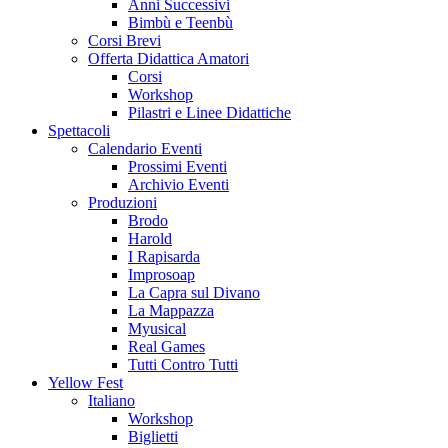
Anni Successivi
Bimbù e Teenbù
Corsi Brevi
Offerta Didattica Amatori
Corsi
Workshop
Pilastri e Linee Didattiche
Spettacoli
Calendario Eventi
Prossimi Eventi
Archivio Eventi
Produzioni
Brodo
Harold
I Rapisarda
Improsoap
La Capra sul Divano
La Mappazza
Myusical
Real Games
Tutti Contro Tutti
Yellow Fest
Italiano
Workshop
Biglietti