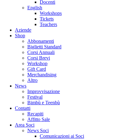
Docenti
English
Workshops
Tickets
Teachers
Aziende
Shop
Abbonamenti
Biglietti Standard
Corsi Annuali
Corsi Brevi
Workshop
Gift Card
Merchandising
Altro
News
Improvvisazione
Festival
Bimbù e Teenbù
Contatti
Recapiti
Affitto Sale
Area Soci
News Soci
Comunicazioni ai Soci