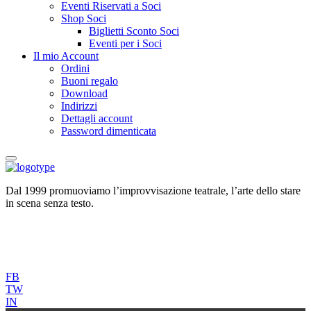
Eventi Riservati a Soci
Shop Soci
Biglietti Sconto Soci
Eventi per i Soci
Il mio Account
Ordini
Buoni regalo
Download
Indirizzi
Dettagli account
Password dimenticata
Dal 1999 promuoviamo l’improvvisazione teatrale, l’arte dello stare
in scena senza testo.
FB
TW
IN