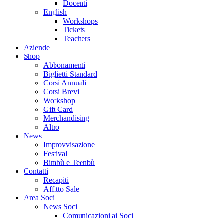
Docenti
English
Workshops
Tickets
Teachers
Aziende
Shop
Abbonamenti
Biglietti Standard
Corsi Annuali
Corsi Brevi
Workshop
Gift Card
Merchandising
Altro
News
Improvvisazione
Festival
Bimbù e Teenbù
Contatti
Recapiti
Affitto Sale
Area Soci
News Soci
Comunicazioni ai Soci