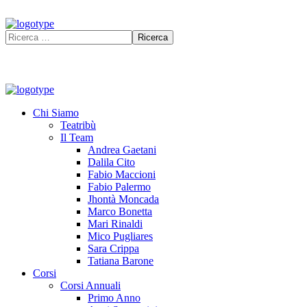
Chi Siamo
Teatribù
Il Team
Andrea Gaetani
Dalila Cito
Fabio Maccioni
Fabio Palermo
Jhontà Moncada
Marco Bonetta
Mari Rinaldi
Mico Pugliares
Sara Crippa
Tatiana Barone
Corsi
Corsi Annuali
Primo Anno