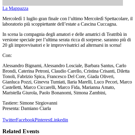
La Mappazza
Mercoledì 1 luglio gran finale con l’ultimo Mercoledì Spettacolare, il
laboratorio più scoppiettante dell’estate a Cascina Cuccagna.
In scena la compagnia degli amatori e delle amatrici di Teatribù in
versione speciale per l’ultima serata ricca di sorprese. saranno più di
20 gli improvvisatori e le improvvisatrici ad alternarsi in scena!
Con:
Alessandro Bignami, Alessandro Losciale, Barbara Santus, Carlo
Brondi, Caterina Petroni, Claudio Carello, Cristina Crisanti, Diletta
Tonoli, Fabrizio Spica, Francesco Del Core, Giada Oliveri,
Gianluca Pozzi, Ginevra Tumiati, Ilaria Marelli, Luco Pecori, Marco
Castelletti, Marco Ciccarelli, Marco Fida, Marianna Amato,
Maristella Giurola, Paolo Bonanomi, Simona Zambini,
Tastiere: Simone Sirgiovanni
Presenta: Damiano Ciarla
Twitter
Facebook
Pinterest
Linkedin
Related Events