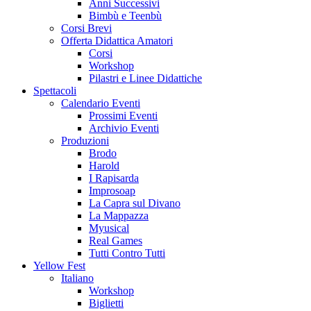
Anni Successivi
Bimbù e Teenbù
Corsi Brevi
Offerta Didattica Amatori
Corsi
Workshop
Pilastri e Linee Didattiche
Spettacoli
Calendario Eventi
Prossimi Eventi
Archivio Eventi
Produzioni
Brodo
Harold
I Rapisarda
Improsoap
La Capra sul Divano
La Mappazza
Myusical
Real Games
Tutti Contro Tutti
Yellow Fest
Italiano
Workshop
Biglietti