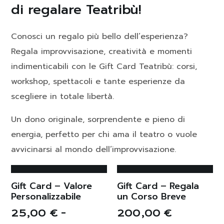
di regalare Teatribù!
Conosci un regalo più bello dell’esperienza?
Regala improvvisazione, creatività e momenti
indimenticabili con le Gift Card Teatribù: corsi,
workshop, spettacoli e tante esperienze da
scegliere in totale libertà.
Un dono originale, sorprendente e pieno di
energia, perfetto per chi ama il teatro o vuole
avvicinarsi al mondo dell’improvvisazione.
SELEZIONA
L'IMPORTO
LEGGI DI PIÙ
IN
Gift Card – Valore
Gift Card – Regala
Personalizzabile
un Corso Breve
OFFERTA!
25,00
€
-
200,00
€