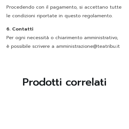
Procedendo con il pagamento, si accettano tutte
le condizioni riportate in questo regolamento.
6. Contatti
Per ogni necessità o chiarimento amministrativo,
è possibile scrivere a amministrazione@teatribu.it
Prodotti correlati
LEGGI
LEGGI
TUTTO
TUTTO
Corso Breve di
Mariadele
Improvvisazione
Attanasio:
Teatrale
RELAZIONI
PERICOLOSE