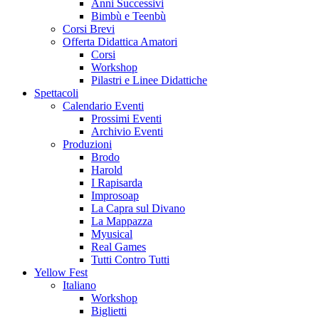
Anni Successivi
Bimbù e Teenbù
Corsi Brevi
Offerta Didattica Amatori
Corsi
Workshop
Pilastri e Linee Didattiche
Spettacoli
Calendario Eventi
Prossimi Eventi
Archivio Eventi
Produzioni
Brodo
Harold
I Rapisarda
Improsoap
La Capra sul Divano
La Mappazza
Myusical
Real Games
Tutti Contro Tutti
Yellow Fest
Italiano
Workshop
Biglietti