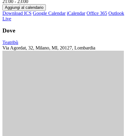
21:00 - 23:00
Aggiungi al calendario
Download ICS
Google Calendar
iCalendar
Office 365
Outlook
Live
Dove
Teatribù
Via Agordat, 32, Milano, MI, 20127, Lombardia