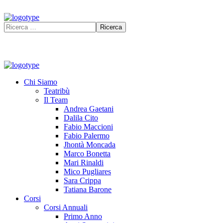
Chi Siamo
Teatribù
Il Team
Andrea Gaetani
Dalila Cito
Fabio Maccioni
Fabio Palermo
Jhontà Moncada
Marco Bonetta
Mari Rinaldi
Mico Pugliares
Sara Crippa
Tatiana Barone
Corsi
Corsi Annuali
Primo Anno