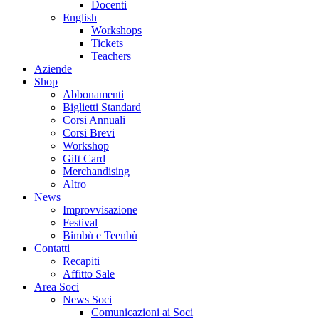
Docenti
English
Workshops
Tickets
Teachers
Aziende
Shop
Abbonamenti
Biglietti Standard
Corsi Annuali
Corsi Brevi
Workshop
Gift Card
Merchandising
Altro
News
Improvvisazione
Festival
Bimbù e Teenbù
Contatti
Recapiti
Affitto Sale
Area Soci
News Soci
Comunicazioni ai Soci