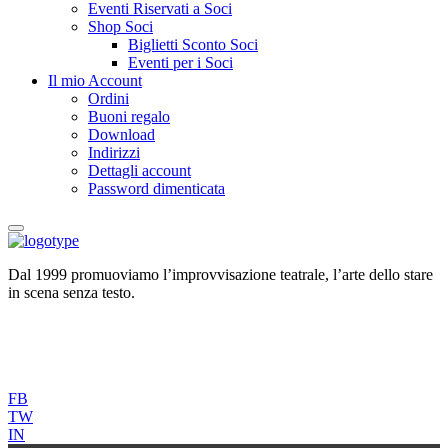
Eventi Riservati a Soci
Shop Soci
Biglietti Sconto Soci
Eventi per i Soci
Il mio Account
Ordini
Buoni regalo
Download
Indirizzi
Dettagli account
Password dimenticata
Dal 1999 promuoviamo l’improvvisazione teatrale, l’arte dello stare
in scena senza testo.
FB
TW
IN