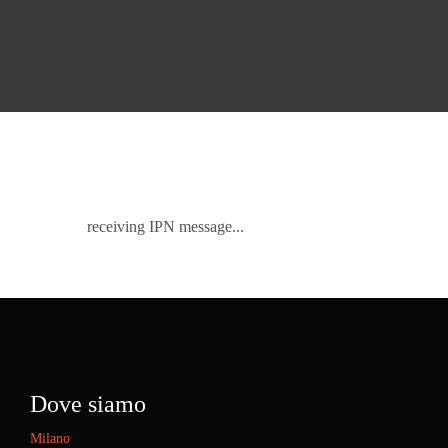
receiving IPN message...
Dove siamo
Milano