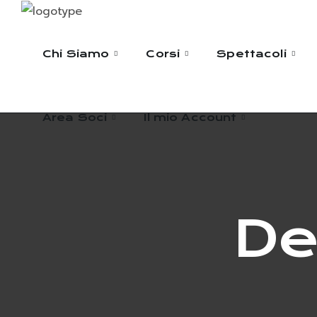
Area Soci
Il mio Account
Chi Siamo
Corsi
Spettacoli
Area Soci
Il mio Account
De