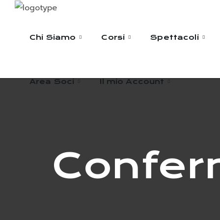
Area Soci
Il mio Account
Chi Siamo
Corsi
Spettacoli
Area Soci
Il mio Account
Confer